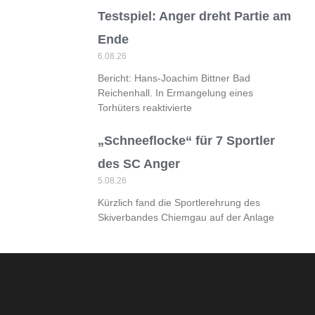
Testspiel: Anger dreht Partie am
Ende
6.08.26
Bericht: Hans-Joachim Bittner Bad
Reichenhall. In Ermangelung eines
Torhüters reaktivierte
„Schneeflocke“ für 7 Sportler
des SC Anger
5.08.26
Kürzlich fand die Sportlerehrung des
Skiverbandes Chiemgau auf der Anlage