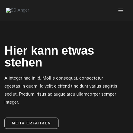
Zum
Inhalt
springen
Hier kann etwas
stehen
A integer hac in id. Mollis consequat, consectetur
egestas in quam. Id velit eleifend tincidunt varius sagittis
sed ut. Pretium, risus ac augue arcu ullamcorper semper
integer.
MEHR ERFAHREN