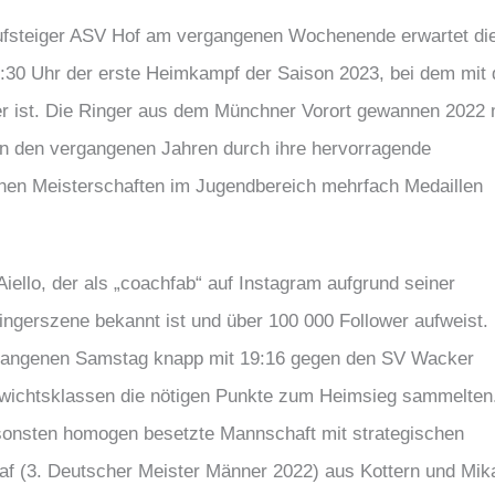
Aufsteiger ASV Hof am vergangenen Wochenende erwartet di
0 Uhr der erste Heimkampf der Saison 2023, bei dem mit
ner ist. Die Ringer aus dem Münchner Vorort gewannen 2022 
in den vergangenen Jahren durch ihre hervorragende
hen Meisterschaften im Jugendbereich mehrfach Medaillen
iello, der als „coachfab“ auf Instagram aufgrund seiner
ingerszene bekannt ist und über 100 000 Follower aufweist.
rgangenen Samstag knapp mit 19:16 gegen den SV Wacker
Gewichtsklassen die nötigen Punkte zum Heimsieg sammelten
nsonsten homogen besetzte Mannschaft mit strategischen
af (3. Deutscher Meister Männer 2022) aus Kottern und Mik