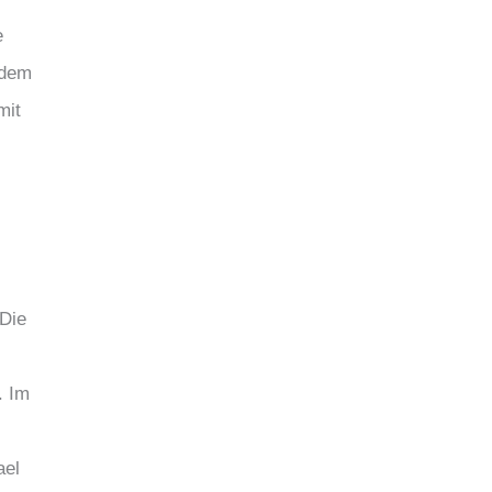
e
 dem
mit
 Die
. Im
ael