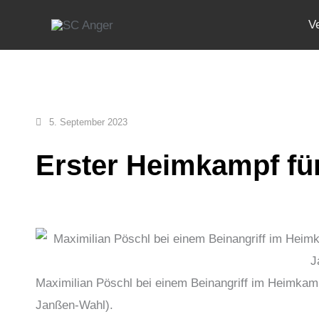
Zum
V
Inhalt
springen
5. September 2023
Erster Heimkampf fü
Maximilian Pöschl bei einem Beinangriff im Heimkam
Janßen-Wahl).