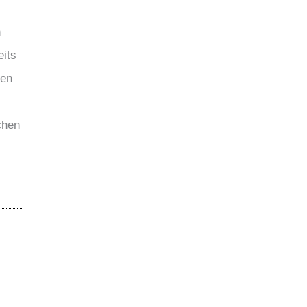
n
eits
hen
chen