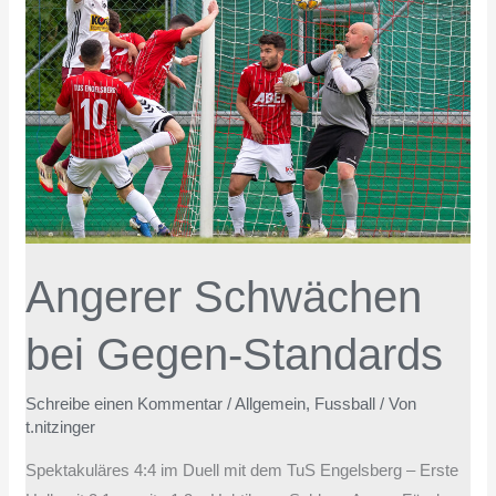
bei
Gegen-
Standards
Angerer Schwächen
bei Gegen-Standards
Schreibe einen Kommentar
/
Allgemein
,
Fussball
/ Von
t.nitzinger
Spektakuläres 4:4 im Duell mit dem TuS Engelsberg – Erste