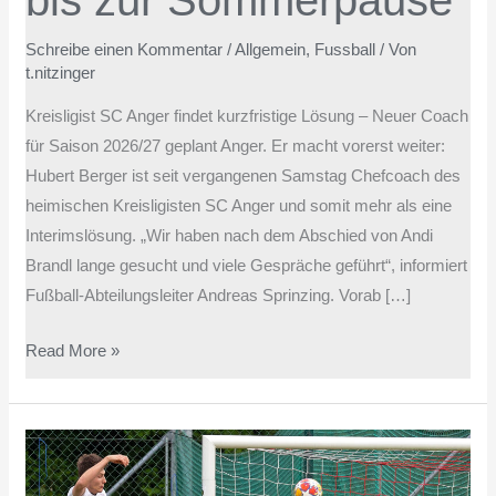
bis zur Sommerpause
Sommerpause
Schreibe einen Kommentar
/
Allgemein
,
Fussball
/ Von
t.nitzinger
Kreisligist SC Anger findet kurzfristige Lösung – Neuer Coach
für Saison 2026/27 geplant Anger. Er macht vorerst weiter:
Hubert Berger ist seit vergangenen Samstag Chefcoach des
heimischen Kreisligisten SC Anger und somit mehr als eine
Interimslösung. „Wir haben nach dem Abschied von Andi
Brandl lange gesucht und viele Gespräche geführt“, informiert
Fußball-Abteilungsleiter Andreas Sprinzing. Vorab […]
Read More »
Angerer
Schwächen