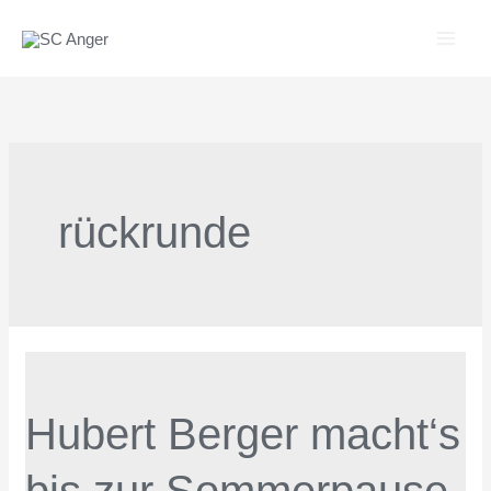
Zum
Inhalt
springen
rückrunde
Hubert
Berger
Hubert Berger macht‘s
macht‘s
bis
zur