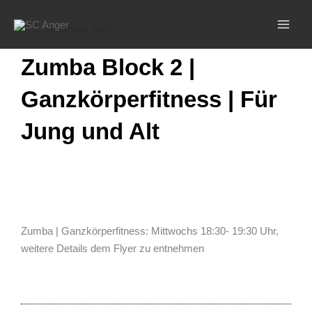
Zum
Inhalt
3. September 2025
springen
Zumba Block 2 |
Ganzkörperfitness | Für
Jung und Alt
Zumba | Ganzkörperfitness: Mittwochs 18:30- 19:30 Uhr,
weitere Details dem Flyer zu entnehmen