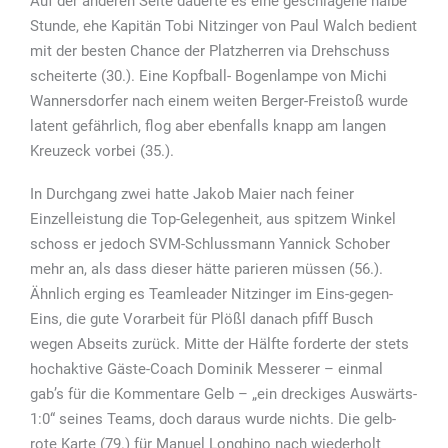
Auf der anderen Seite dauerte es eine geschlagene halbe
Stunde, ehe Kapitän Tobi Nitzinger von Paul Walch bedient
mit der besten Chance der Platzherren via Drehschuss
scheiterte (30.). Eine Kopfball- Bogenlampe von Michi
Wannersdorfer nach einem weiten Berger-Freistoß wurde
latent gefährlich, flog aber ebenfalls knapp am langen
Kreuzeck vorbei (35.).
In Durchgang zwei hatte Jakob Maier nach feiner
Einzelleistung die Top-Gelegenheit, aus spitzem Winkel
schoss er jedoch SVM-Schlussmann Yannick Schober
mehr an, als dass dieser hätte parieren müssen (56.).
Ähnlich erging es Teamleader Nitzinger im Eins-gegen-
Eins, die gute Vorarbeit für Plößl danach pfiff Busch
wegen Abseits zurück. Mitte der Hälfte forderte der stets
hochaktive Gäste-Coach Dominik Messerer – einmal
gab’s für die Kommentare Gelb – „ein dreckiges Auswärts-
1:0“ seines Teams, doch daraus wurde nichts. Die gelb-
rote Karte (79.) für Manuel Longhino nach wiederholt