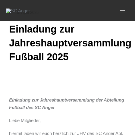
Zum
Inhalt
16. April 2025
springen
Einladung zur
Jahreshauptversammlung
Fußball 2025
Einladung zur Jahreshauptversammlung der Abteilung
Fußball des SC Anger
Liebe Mitglieder,
hiermit laden wir euch herzlich zur JHV des SC Anger Abt.