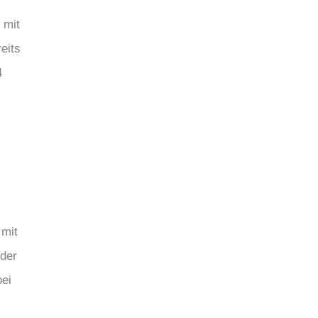
 mit
eits
4
 mit
 der
bei