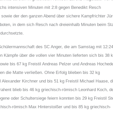
chs intensiven Minuten mit 2:8 gegen Benedikt Resch
r sowie der den ganzen Abend über sichere Kampfrichter Jü
oten, in dem sich Resch nach dreieinhalb Minuten beim St
 durchsetzte.
ie Schülermannschaft des SC Anger, die am Samstag mit 12:2
Kämpfe über die vollen vier Minuten lieferten sich bis 38 
sowie bis 67 kg Freistil Andreas Pelzer und Andreas Hochede
n die Matte verließen. Ohne Erfolg blieben bis 32 kg
l Alexander Kirchner und bis 51 kg Freistil Michael Haase, d
rahent blieb bis 46 kg griechisch-römisch Leonhard Koch, d
gene oder Schultersiege feiern konnten bis 29 kg Freistil St
echisch-römisch Max Hinterstoißer und bis 85 kg griechisch-