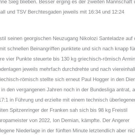
ohne Sieg blieben. Besser erging es der zweiten Mannschaft 
all und TSV Berchtesgaden jeweils mit 16:34 und 12:24
stil seinen georgischen Neuzugang Nikolozi Santeladze auf 
 schnellen Beinangriffen punktete und sich nach knapp fü
re vier Punkte steuerte bis 130 kg griechisch-römisch Armi
denlagen jeweils mehrfach durchdrehte und nach viereinhal
riechisch-römisch stellte sich erneut Paul Hogger in den Die
 in den vergangenen Jahren noch in der Bundesliga antrat, a
17:1 in Führung und erzielte mit einem technisch überlegene
ten Spitzenringer der Franken sah sich bis 98 kg Freistil
uropameister von 2022, Ion Demian, kämpfte. Der Angerer
egene Niederlage in der fünften Minute letztendlich aber nic