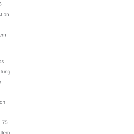
5
tian
dem
as
stung
r
ich
s 75
allem