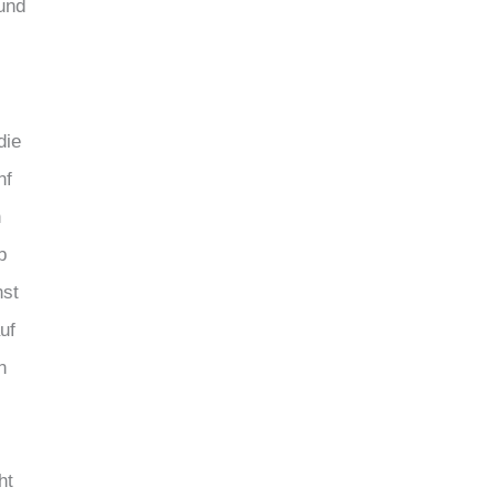
und
die
nf
n
b
nst
uf
n
ht