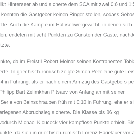
t Hinterseer ab und sicherte dem SCA mit zwei 0:6 und 1:
 konnten die Gastgeber keinen Ringer stellen, sodass Sebas
rfte. Auch die Kämpfe im Halbschwergewicht, in denen sich
en, endeten mit acht Punkten zu Gunsten der Gäste, nach
tzte.
unkte, da im Freistil Robert Molnar seinen Kontrahenten Tobi
rte. In griechisch-römisch zeigte Simon Peer eine gute Lei
0:4 in Führung, als er nach einem Armzug des Gastgebers pe
e Philipp Bart Zelimkhan Pitsaev von Anfang an mit seiner
 Serie von Beinschrauben früh mit 0:10 in Führung, ehe er s
berlegenen Abbruchsieg sicherte. Die Klasse bis 86 kg
wodurch Michael Klouceck vier kampflose Punkte erhielt. Bi
unkte, da sich in griechisch-römisch Lorenz Hagelauer vor 