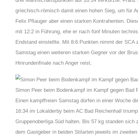
drei Mannschaftspunkten auf 16:14 verkürzte. Franz 
griechisch-römisch damit einen hohen Sieg, um für A
Felix Pflauger aber einen starken Kontrahenten. Dies
mit 12:2 in Führung, ehe er nach fünf Minuten techni
Endstand einstellte. Mit 8:6 Punkten nimmt der SCA 
Samstag einen weiteren starken Gegner vor der Bru
Hinrundenfinale nach Anger reist.
Simon Peer beim Bodenkampf im Kampf gegen Bad Rei
Einen kampffreien Samstag dürfen in einer Woche di
16:34 im Lokalderby beim AC Bad Reichenhall triumph
Gruppenoberliga Süd halten. Bis 57 kg standen sich
dem Gastgeber in beiden Stilarten jeweils im zweite