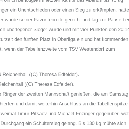
Fröhlich benötigte im letzten Kampf des Abends bis 75 kg
nger ein Unentschieden oder einen Sieg zu erkämpfen, hatte
er wurde seiner Favoritenrolle gerecht und lag zur Pause ber
sch überlegener Sieger wurde und mit vier Punkten den 20:1
zurzeit den fünften Platz in Oberliga ein und hat kommenden
st, wenn der Tabellenzweite vom TSV Westendorf zum
chenhall ((C) Theresa Edfelder).
e Ringer der zweiten Mannschaft genießen, die am Samstag
ierten und damit weiterhin Anschluss an die Tabellenspitze
 zweimal Timur Pitsaev und Michael Enzinger gegenüber, wo
n Durchgang ein Schultersieg gelang. Bis 130 kg mühte sich