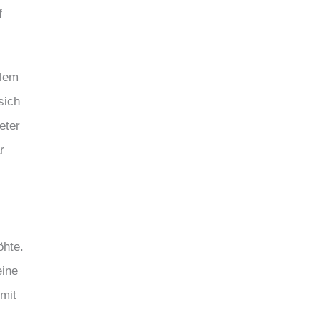
f
llem
sich
eter
r
öhte.
eine
mit