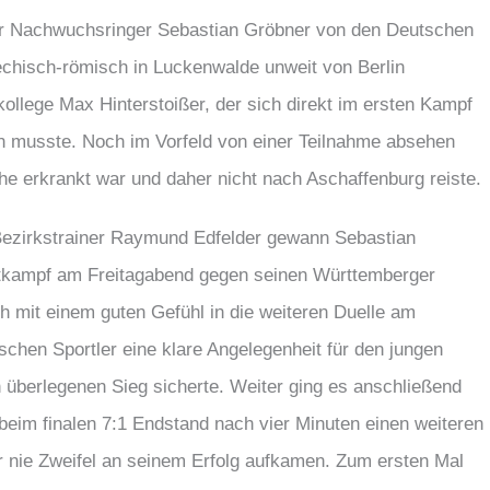
er Nachwuchsringer Sebastian Gröbner von den Deutschen
iechisch-römisch in Luckenwalde unweit von Berlin
llege Max Hinterstoißer, der sich direkt im ersten Kampf
en musste. Noch im Vorfeld von einer Teilnahme absehen
he erkrankt war und daher nicht nach Aschaffenburg reiste.
Bezirkstrainer Raymund Edfelder gewann Sebastian
aktkampf am Freitagabend gegen seinen Württemberger
h mit einem guten Gefühl in die weiteren Duelle am
chen Sportler eine klare Angelegenheit für den jungen
h überlegenen Sieg sicherte. Weiter ging es anschließend
eim finalen 7:1 Endstand nach vier Minuten einen weiteren
r nie Zweifel an seinem Erfolg aufkamen. Zum ersten Mal