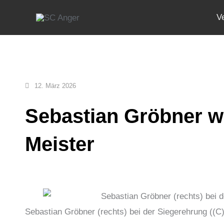
Zum
V
Inhalt
springen
12. März 2026
Sebastian Gröbner wi
Meister
Sebastian Gröbner (rechts) bei der Siegerehrung ((C