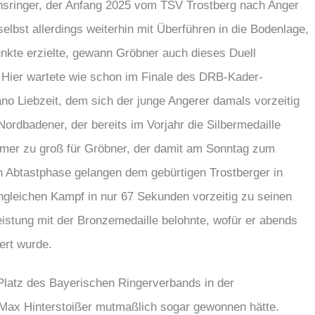
ringer, der Anfang 2025 vom TSV Trostberg nach Anger
lbst allerdings weiterhin mit Überführen in die Bodenlage,
kte erzielte, gewann Gröbner auch dieses Duell
n. Hier wartete wie schon im Finale des DRB-Kader-
no Liebzeit, dem sich der junge Angerer damals vorzeitig
rdbadener, der bereits im Vorjahr die Silbermedaille
mmer zu groß für Gröbner, der damit am Sonntag zum
n Abtastphase gelangen dem gebürtigen Trostberger in
ngleichen Kampf in nur 67 Sekunden vorzeitig zu seinen
istung mit der Bronzemedaille belohnte, wofür er abends
ert wurde.
Platz des Bayerischen Ringerverbands in der
 Max Hinterstoißer mutmaßlich sogar gewonnen hätte.