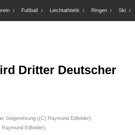
erein
Fußball
Leichtathletik
Ringen
Ski
rd Dritter Deutscher
) Raymund Edfelder).