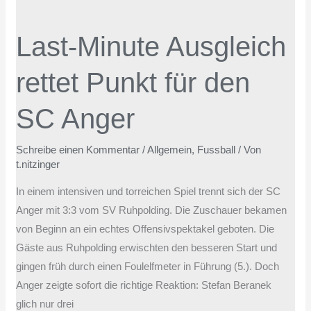
Last-
Minute
Last-Minute Ausgleich
Ausgleich
rettet
rettet Punkt für den
Punkt
für
SC Anger
den
SC
Schreibe einen Kommentar
/
Allgemein
,
Fussball
/ Von
Anger
t.nitzinger
In einem intensiven und torreichen Spiel trennt sich der SC
Anger mit 3:3 vom SV Ruhpolding. Die Zuschauer bekamen
von Beginn an ein echtes Offensivspektakel geboten. Die
Gäste aus Ruhpolding erwischten den besseren Start und
gingen früh durch einen Foulelfmeter in Führung (5.). Doch
Anger zeigte sofort die richtige Reaktion: Stefan Beranek
glich nur drei