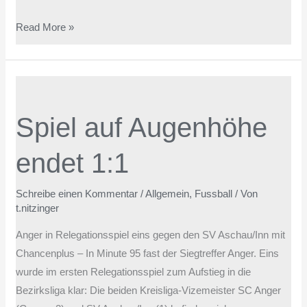
Read More »
Spiel
auf
Spiel auf Augenhöhe
Augenhöhe
endet
endet 1:1
1:1
Schreibe einen Kommentar
/
Allgemein
,
Fussball
/ Von
t.nitzinger
Anger in Relegationsspiel eins gegen den SV Aschau/Inn mit
Chancenplus – In Minute 95 fast der Siegtreffer Anger. Eins
wurde im ersten Relegationsspiel zum Aufstieg in die
Bezirksliga klar: Die beiden Kreisliga-Vizemeister SC Anger