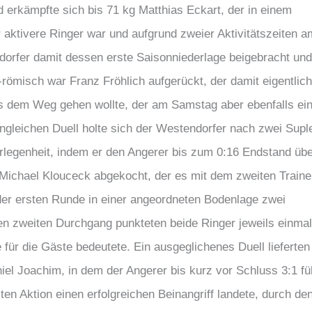
 erkämpfte sich bis 71 kg Matthias Eckart, der in einem
aktivere Ringer war und aufgrund zweier Aktivitätszeiten a
orfer damit dessen erste Saisonniederlage beigebracht und
-römisch war Franz Fröhlich aufgerückt, der damit eigentlich
 dem Weg gehen wollte, der am Samstag aber ebenfalls ei
gleichen Duell holte sich der Westendorfer nach zwei Supl
rlegenheit, indem er den Angerer bis zum 0:16 Endstand üb
 Michael Klouceck abgekocht, der es mit dem zweiten Traine
der ersten Runde in einer angeordneten Bodenlage zwei
en zweiten Durchgang punkteten beide Ringer jeweils einmal
ür die Gäste bedeutete. Ein ausgeglichenes Duell lieferten
iel Joachim, in dem der Angerer bis kurz vor Schluss 3:1 fü
en Aktion einen erfolgreichen Beinangriff landete, durch den