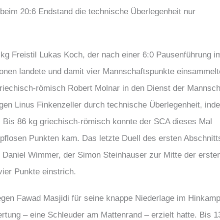
 beim 20:6 Endstand die technische Überlegenheit nur
 kg Freistil Lukas Koch, der nach einer 6:0 Pausenführung i
onen landete und damit vier Mannschaftspunkte einsammelt
 griechisch-römisch Robert Molnar in den Dienst der Mannsch
en Linus Finkenzeller durch technische Überlegenheit, ind
. Bis 86 kg griechisch-römisch konnte der SCA dieses Mal
pflosen Punkten kam. Das letzte Duell des ersten Abschnitt
rs Daniel Wimmer, der Simon Steinhauser zur Mitte der erste
vier Punkte einstrich.
 gegen Fawad Masjidi für seine knappe Niederlage im Hinkamp
rtung – eine Schleuder am Mattenrand – erzielt hatte. Bis 1