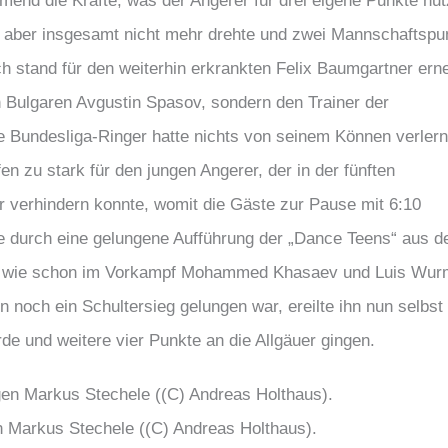
nd die Kräfte, was der Angerer für drei eigene Punkte nut
f aber insgesamt nicht mehr drehte und zwei Mannschaftspu
h stand für den weiterhin erkrankten Felix Baumgartner ern
en Bulgaren Avgustin Spasov, sondern den Trainer der
e Bundesliga-Ringer hatte nichts von seinem Können verlern
 zu stark für den jungen Angerer, der in der fünften
 verhindern konnte, womit die Gäste zur Pause mit 6:10
e durch eine gelungene Aufführung der „Dance Teens“ aus d
sich wie schon im Vorkampf Mohammed Khasaev und Luis Wur
och ein Schultersieg gelungen war, ereilte ihn nun selbst
de und weitere vier Punkte an die Allgäuer gingen.
 Markus Stechele ((C) Andreas Holthaus).