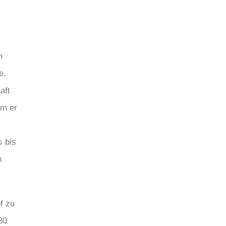
m
e.
aft
em er
s bis
n
f zu
30