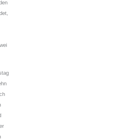
 den
det,
wei
stag
ehn
ich
n
d
er
n