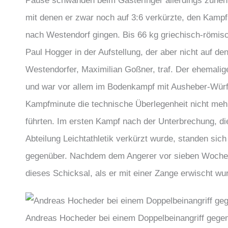
Pause schwanden beim Gästeringer allerdings zunehme
mit denen er zwar noch auf 3:6 verkürzte, den Kamp
nach Westendorf gingen. Bis 66 kg griechisch-römisc
Paul Hogger in der Aufstellung, der aber nicht auf d
Westendorfer, Maximilian Goßner, traf. Der ehemalig
und war vor allem im Bodenkampf mit Ausheber-Würfen
Kampfminute die technische Überlegenheit nicht mehr
führten. Im ersten Kampf nach der Unterbrechung, di
Abteilung Leichtathletik verkürzt wurde, standen 
gegenüber. Nachdem dem Angerer vor sieben Wochen n
dieses Schicksal, als er mit einer Zange erwischt wur
Andreas Hocheder bei einem Doppelbeinangriff gegen