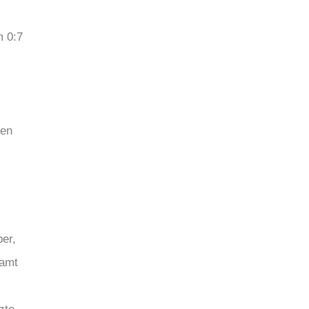
m 0:7
nen
er,
samt