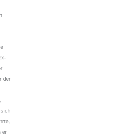
m
ne
ex-
er
r der
,
 sich
hrte,
 er