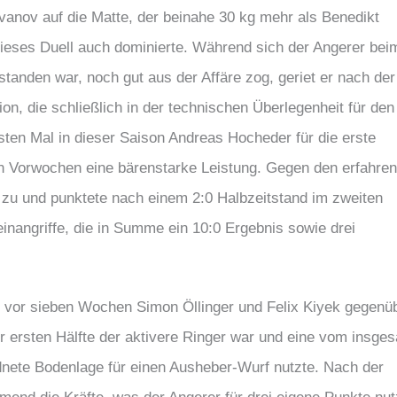
Ivanov auf die Matte, der beinahe 30 kg mehr als Benedikt
ieses Duell auch dominierte. Während sich der Angerer bei
tanden war, noch gut aus der Affäre zog, geriet er nach der
on, die schließlich in der technischen Überlegenheit für den
sten Mal in dieser Saison Andreas Hocheder für die erste
en Vorwochen eine bärenstarke Leistung. Gegen den erfahre
 zu und punktete nach einem 2:0 Halbzeitstand im zweiten
inangriffe, die in Summe ein 10:0 Ergebnis sowie drei
n vor sieben Wochen Simon Öllinger und Felix Kiyek gegenüb
 ersten Hälfte der aktivere Ringer war und eine vom insge
nete Bodenlage für einen Ausheber-Wurf nutzte. Nach der