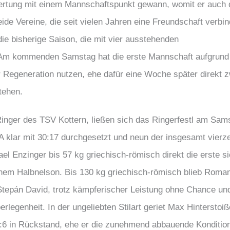
 Wertung mit einem Mannschaftspunkt gewann, womit er auch
ide Vereine, die seit vielen Jahren eine Freundschaft verbin
ie bisherige Saison, die mit vier ausstehenden
 Am kommenden Samstag hat die erste Mannschaft aufgrund
r Regeneration nutzen, ehe dafür eine Woche später direkt z
tehen.
inger des TSV Kottern, ließen sich das Ringerfestl am Sam
A klar mit 30:17 durchgesetzt und neun der insgesamt vierz
el Enzinger bis 57 kg griechisch-römisch direkt die erste s
inem Halbnelson. Bis 130 kg griechisch-römisch blieb Roma
tepán David, trotz kämpferischer Leistung ohne Chance un
legenheit. In der ungeliebten Stilart geriet Max Hinterstoiß
 0:6 in Rückstand, ehe er die zunehmend abbauende Konditio