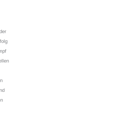
der
folg
mpf
llen
en
und
en