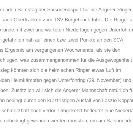
enden Samstag der Saisonendspurt für die Angerer Ringer,
25 nach Oberfranken zum TSV Burgebrach führt. Die Ringer 
runde mit zwei unerwarteten Niederlagen gegen Unterföhri
r gefährlich nah auf einen bzw. zwei Punkte an den SCA
das Ergebnis am vergangenen Wochenende, als sie den
2 schlugen, was zusammengenommen für die Ausgewogenheit
ssieg könnten sich die heimischen Ringer etwas Luft im
beiden Heimkämpfen gegen Unterföhring (29. November) und
en. Zusätzlich will sich die Angerer Mannschaft natürlich f
an bedingt durch den kurzfristigen Ausfall von Laszlo Koppa
 schmerzhaft hoch verlor. Umgekehrt bedeutet eine Niederl
lle unbedingt gewonnen werden müssten, um am Saisonende