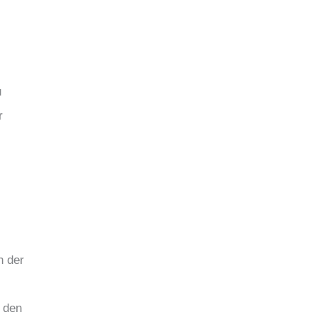
u
r
n der
 den