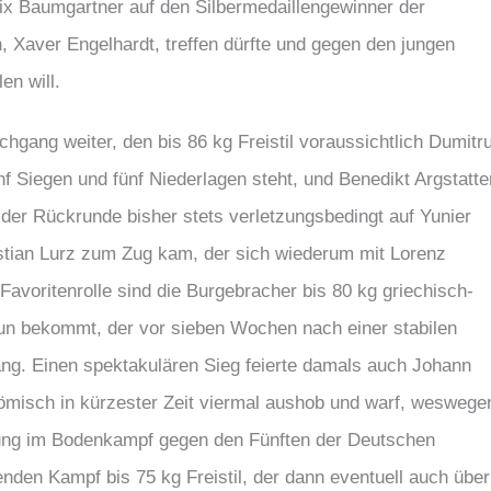
ix Baumgartner auf den Silbermedaillengewinner der
, Xaver Engelhardt, treffen dürfte und gegen den jungen
en will.
gang weiter, den bis 86 kg Freistil voraussichtlich Dumitr
f Siegen und fünf Niederlagen steht, und Benedikt Argstatte
n der Rückrunde bisher stets verletzungsbedingt auf Yunier
ristian Lurz zum Zug kam, der sich wiederum mit Lorenz
 Favoritenrolle sind die Burgebracher bis 80 kg griechisch-
tun bekommt, der vor sieben Wochen nach einer stabilen
ng. Einen spektakulären Sieg feierte damals auch Johann
römisch in kürzester Zeit viermal aushob und warf, weswege
igung im Bodenkampf gegen den Fünften der Deutschen
den Kampf bis 75 kg Freistil, der dann eventuell auch über