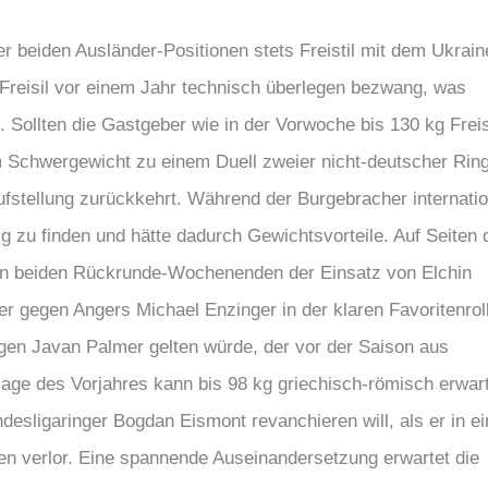
r beiden Ausländer-Positionen stets Freistil mit dem Ukrain
 Freisil vor einem Jahr technisch überlegen bezwang, was
 Sollten die Gastgeber wie in der Vorwoche bis 130 kg Freis
 Schwergewicht zu einem Duell zweier nicht-deutscher Rin
fstellung zurückkehrt. Während der Burgebracher internatio
 kg zu finden und hätte dadurch Gewichtsvorteile. Auf Seiten 
ten beiden Rückrunde-Wochenenden der Einsatz von Elchin
r gegen Angers Michael Enzinger in der klaren Favoritenrol
en Javan Palmer gelten würde, der vor der Saison aus
ge des Vorjahres kann bis 98 kg griechisch-römisch erwar
esligaringer Bogdan Eismont revanchieren will, als er in e
en verlor. Eine spannende Auseinandersetzung erwartet die