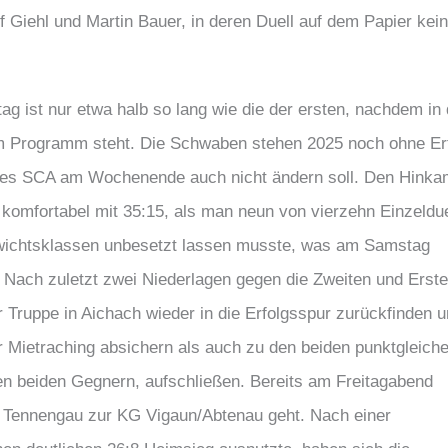
 Giehl und Martin Bauer, in deren Duell auf dem Papier kein
 ist nur etwa halb so lang wie die der ersten, nachdem in 
m Programm steht. Die Schwaben stehen 2025 noch ohne Er
ht des SCA am Wochenende auch nicht ändern soll. Den Hinka
omfortabel mit 35:15, als man neun von vierzehn Einzeldue
Gewichtsklassen unbesetzt lassen musste, was am Samstag
e. Nach zuletzt zwei Niederlagen gegen die Zweiten und Erst
r Truppe in Aichach wieder in die Erfolgsspur zurückfinden 
r Mietraching absichern als auch zu den beiden punktgleich
en beiden Gegnern, aufschließen. Bereits am Freitagabend
den Tennengau zur KG Vigaun/Abtenau geht. Nach einer