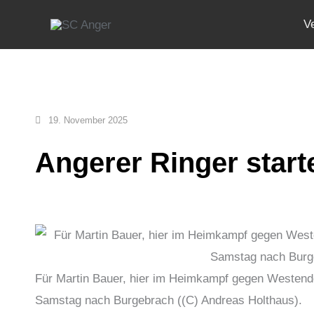
Zum
V
Inhalt
springen
19. November 2025
Angerer Ringer start
Für Martin Bauer, hier im Heimkampf gegen Westend
Samstag nach Burgebrach ((C) Andreas Holthaus).