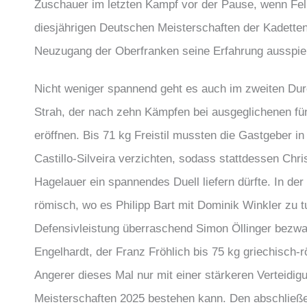
Zuschauer im letzten Kampf vor der Pause, wenn Fel
diesjährigen Deutschen Meisterschaften der Kadetten
Neuzugang der Oberfranken seine Erfahrung ausspiel
Nicht weniger spannend geht es auch im zweiten Durch
Strah, der nach zehn Kämpfen bei ausgeglichenen fün
eröffnen. Bis 71 kg Freistil mussten die Gastgeber i
Castillo-Silveira verzichten, sodass stattdessen Ch
Hagelauer ein spannendes Duell liefern dürfte. In der
römisch, wo es Philipp Bart mit Dominik Winkler zu 
Defensivleistung überraschend Simon Öllinger bezwa
Engelhardt, der Franz Fröhlich bis 75 kg griechisch-
Angerer dieses Mal nur mit einer stärkeren Verteid
Meisterschaften 2025 bestehen kann. Den abschließen