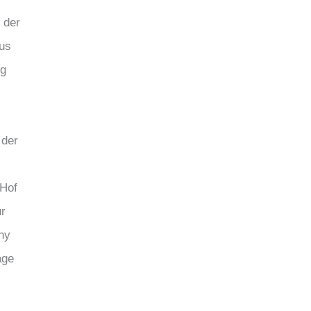
 der
aus
ng
 der
 Hof
ür
ny
age