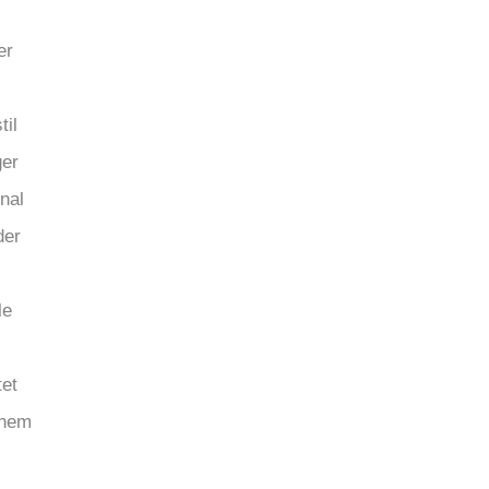
er
til
ger
nal
der
le
tet
inem