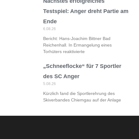
Nächstes erfolgreiches
Testspiel: Anger dreht Partie am
Ende
6.08.26
Bericht: Hans-Joachim Bittner Bad
Reichenhall. In Ermangelung eines
Torhüters reaktivierte
„Schneeflocke“ für 7 Sportler
des SC Anger
5.08.26
Kürzlich fand die Sportlerehrung des
Skiverbandes Chiemgau auf der Anlage