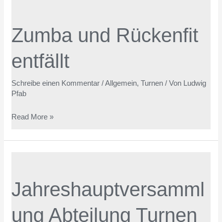
Zumba
und
Zumba und Rückenfit
Rückenfit
entfällt
entfällt
Schreibe einen Kommentar
/
Allgemein
,
Turnen
/ Von
Ludwig
Pfab
Read More »
Jahreshauptversammlung
Abteilung
Jahreshauptversamml
Turnen
2026
ung Abteilung Turnen