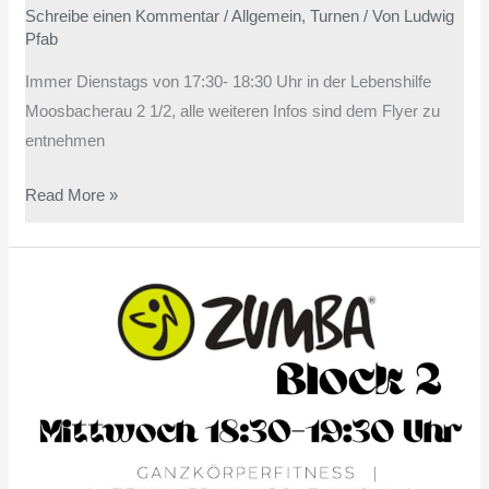
Schreibe einen Kommentar
/
Allgemein
,
Turnen
/ Von
Ludwig
Jungen
Pfab
Immer Dienstags von 17:30- 18:30 Uhr in der Lebenshilfe
Moosbacherau 2 1/2, alle weiteren Infos sind dem Flyer zu
entnehmen
Read More »
Zumba
Block
2
|
Ganzkörperfitness
|
Für