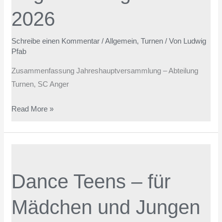
2026
Schreibe einen Kommentar
/
Allgemein
,
Turnen
/ Von
Ludwig
Pfab
Zusammenfassung Jahreshauptversammlung – Abteilung
Turnen, SC Anger
Read More »
Dance
Teens
Dance Teens – für
–
für
Mädchen und Jungen
Mädchen
und