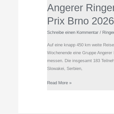
Angerer Ringer
erreichen
starken
Prix Brno 202
3.
Platz
Schreibe einen Kommentar
/
Ringe
beim
Auf eine knapp 450 km weite Reis
Grand
Wochenende eine Gruppe Angerer Ri
Prix
messen. Die insgesamt 183 Teilne
Brno
Slowakei, Serbien,
2026
Read More »