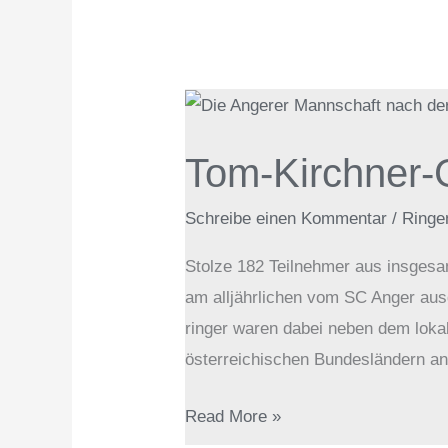
Tom-
Kirchner-
Tom-Kirchner-G
Gedächtnisturnier
in
Schreibe einen Kommentar
/
Ringe
Anger
Stolze 182 Teilnehmer aus insges
am alljährlichen vom SC Anger aus
ringer waren dabei neben dem lok
österreichischen Bundesländern ang
Read More »