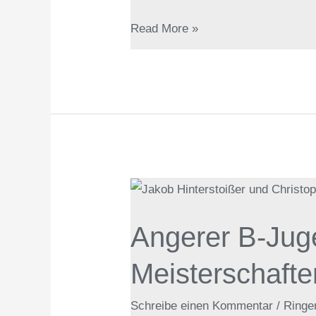
Read More »
Angerer
B-
Angerer B-Jug
Jugendringer
auf
Meisterschafte
Deutschen
Meisterschaften
Schreibe einen Kommentar
/
Ringe