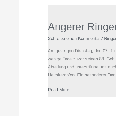
Angerer
Ringer
Angerer Ringer
trauern
um
Schreibe einen Kommentar
/
Ringe
Herbert
Tschakert
Am gestrigen Dienstag, den 07. Jul
sen.
wenige Tage zuvor seinen 88. Gebur
Abteilung und unterstützte uns auch
Heimkämpfen. Ein besonderer Dan
Read More »