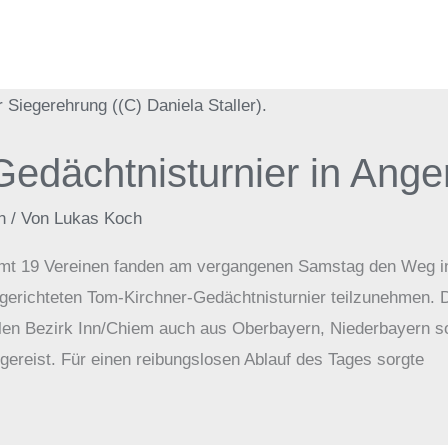
edächtnisturnier in Ange
n
/ Von
Lukas Koch
amt 19 Vereinen fanden am vergangenen Samstag den Weg in 
gerichteten Tom-Kirchner-Gedächtnisturnier teilzunehmen. 
alen Bezirk Inn/Chiem auch aus Oberbayern, Niederbayern 
ereist. Für einen reibungslosen Ablauf des Tages sorgte