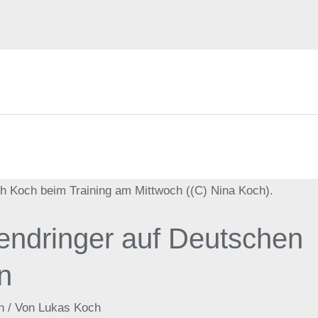
endringer auf Deutschen
n
n
/ Von
Lukas Koch