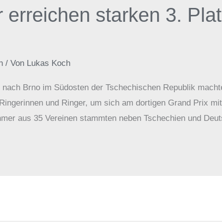
 erreichen starken 3. Pl
6
n
/ Von
Lukas Koch
e nach Brno im Südosten der Tschechischen Republik mach
ngerinnen und Ringer, um sich am dortigen Grand Prix mit 
hmer aus 35 Vereinen stammten neben Tschechien und Deuts