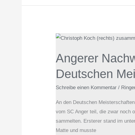
Angerer
Nachwuchsringer
Angerer Nachw
sammeln
Erfahrungen
Deutschen Mei
auf
Deutschen
Schreibe einen Kommentar
/
Ringe
Meisterschaften
An den Deutschen Meisterschafte
vom SC Anger teil, die zwar noch 
sammelten. Ersterer stand im unte
Matte und musste