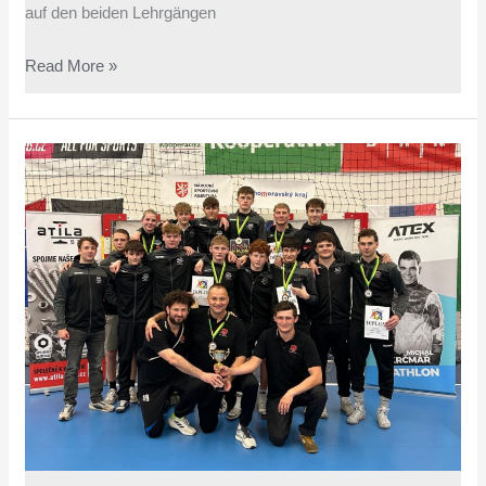
auf den beiden Lehrgängen
Read More »
Angerer
Ringer
erreichen
starken
3.
Platz
beim
Grand
Prix
Brno
2026