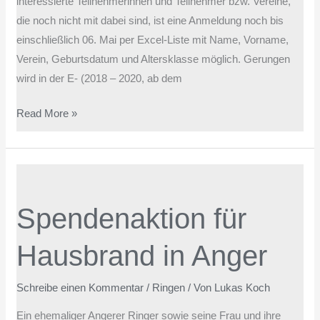
interessierte Teilnehmerinnen und Teilnehmer bzw. Vereine,
die noch nicht mit dabei sind, ist eine Anmeldung noch bis
einschließlich 06. Mai per Excel-Liste mit Name, Vorname,
Verein, Geburtsdatum und Altersklasse möglich. Gerungen
wird in der E- (2018 – 2020, ab dem
Read More »
Spendenaktion
für
Spendenaktion für
Hausbrand
in
Hausbrand in Anger
Anger
Schreibe einen Kommentar
/
Ringen
/ Von
Lukas Koch
Ein ehemaliger Angerer Ringer sowie seine Frau und ihre