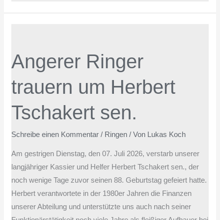
Angerer
Ringer
Angerer Ringer
trauern
um
trauern um Herbert
Herbert
Tschakert
Tschakert sen.
sen.
Schreibe einen Kommentar
/
Ringen
/ Von
Lukas Koch
Am gestrigen Dienstag, den 07. Juli 2026, verstarb unserer
langjähriger Kassier und Helfer Herbert Tschakert sen., der
noch wenige Tage zuvor seinen 88. Geburtstag gefeiert hatte.
Herbert verantwortete in der 1980er Jahren die Finanzen
unserer Abteilung und unterstützte uns auch nach seiner
Funktionärstätigkeit noch viele Jahre als fleißiger Aufbauer bei