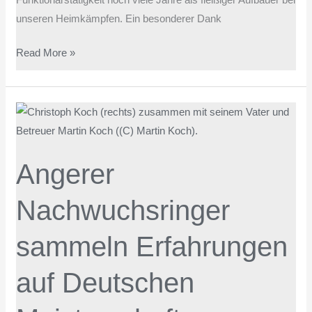
unseren Heimkämpfen. Ein besonderer Dank
Read More »
Angerer
Nachwuchsringer
sammeln
Angerer
Erfahrungen
auf
Nachwuchsringer
Deutschen
Meisterschaften
sammeln Erfahrungen
auf Deutschen