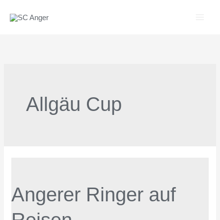
Zum
Inhalt
springen
Allgäu Cup
Angerer
Ringer
Angerer Ringer auf
auf
Reisen