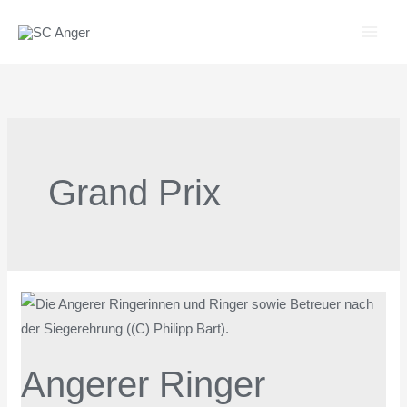
Zum
Inhalt
springen
Grand Prix
Angerer
Ringer
erreichen
Angerer Ringer
starken
3.