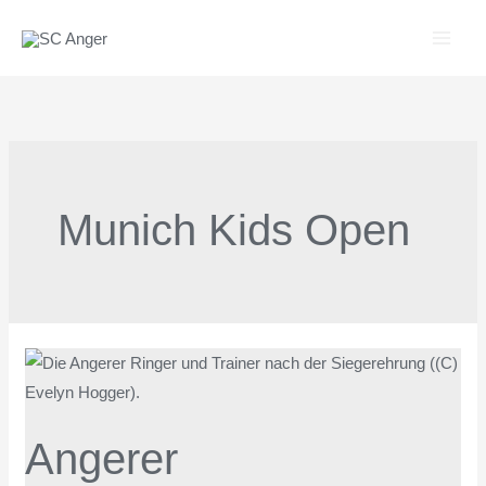
Zum
Inhalt
springen
Munich Kids Open
Angerer
Ringernachwuchs
bei
Angerer
Munich
Kids