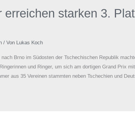
 erreichen starken 3. Pl
6
n
/ Von
Lukas Koch
e nach Brno im Südosten der Tschechischen Republik mach
ngerinnen und Ringer, um sich am dortigen Grand Prix mit 
hmer aus 35 Vereinen stammten neben Tschechien und Deuts