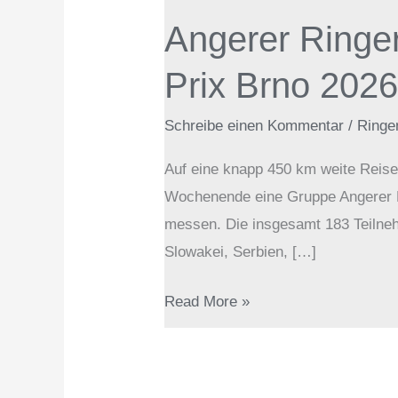
Ringer
Angerer Ringer
erreichen
starken
Prix Brno 202
3.
Platz
Schreibe einen Kommentar
/
Ringe
beim
Auf eine knapp 450 km weite Reis
Grand
Wochenende eine Gruppe Angerer Ri
Prix
messen. Die insgesamt 183 Teilne
Brno
Slowakei, Serbien, […]
2026
Read More »