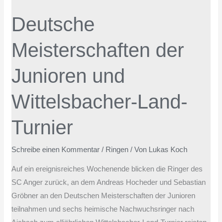
der
Deutsche
Junioren
und
Meisterschaften der
Wittelsbacher-
Land-
Junioren und
Turnier
Wittelsbacher-Land-
Turnier
Schreibe einen Kommentar
/
Ringen
/ Von
Lukas Koch
Auf ein ereignisreiches Wochenende blicken die Ringer des
SC Anger zurück, an dem Andreas Hocheder und Sebastian
Gröbner an den Deutschen Meisterschaften der Junioren
teilnahmen und sechs heimische Nachwuchsringer nach