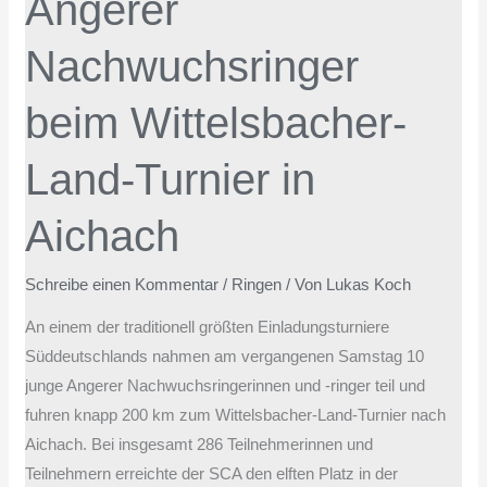
Angerer
Wittelsbacher-
Land-
Nachwuchsringer
Turnier
in
beim Wittelsbacher-
Aichach
Land-Turnier in
Aichach
Schreibe einen Kommentar
/
Ringen
/ Von
Lukas Koch
An einem der traditionell größten Einladungsturniere
Süddeutschlands nahmen am vergangenen Samstag 10
junge Angerer Nachwuchsringerinnen und -ringer teil und
fuhren knapp 200 km zum Wittelsbacher-Land-Turnier nach
Aichach. Bei insgesamt 286 Teilnehmerinnen und
Teilnehmern erreichte der SCA den elften Platz in der