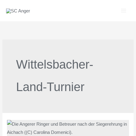
Zum
Inhalt
springen
Wittelsbacher-
Land-Turnier
Deutsche
Meisterschaften