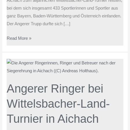
Aichach zum alljährlichen Wittelsbacher-Land-Turnier reisten,
bei dem sich insgesamt 433 Sportlerinnen und Sportler aus
ganz Bayern, Baden-Württemberg und Österreich einfanden.
Der Angerer Trupp durfte sich […]
Read More »
Angerer
Ringer
bei
Angerer Ringer bei
Wittelsbacher-
Land-
Wittelsbacher-Land-
Turnier
in
Turnier in Aichach
Aichach