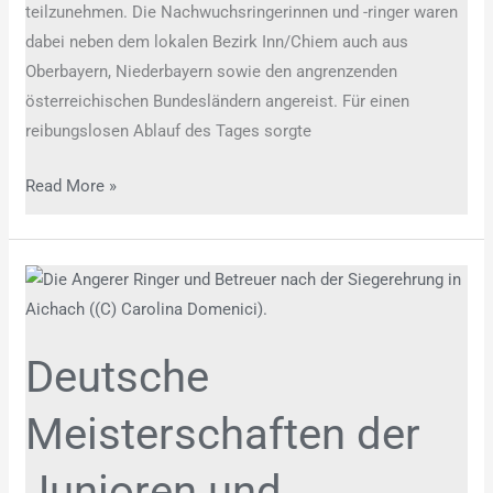
teilzunehmen. Die Nachwuchsringerinnen und -ringer waren
dabei neben dem lokalen Bezirk Inn/Chiem auch aus
Oberbayern, Niederbayern sowie den angrenzenden
österreichischen Bundesländern angereist. Für einen
reibungslosen Ablauf des Tages sorgte
Read More »
Deutsche
Meisterschaften
der
Deutsche
Junioren
und
Meisterschaften der
Wittelsbacher-
Land-
Junioren und
Turnier