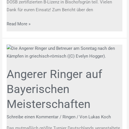
DOSB zertifizierten B-Lizenz in Bischofsgrün teil. Vielen
Dank für euren Einsatz! Zum Bericht über den
Read More »
Angerer
Ringer
auf
Angerer Ringer auf
Bayerischen
Meisterschaften
Bayerischen
Meisterschaften
Schreibe einen Kommentar
/
Ringen
/ Von
Lukas Koch
Das mutmaßlich größte Turnier Deutschlands veranstaltete