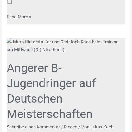
[…]
Read More »
Angerer
B-
Jugendringer
Angerer B-
auf
Deutschen
Jugendringer auf
Meisterschaften
Deutschen
Meisterschaften
Schreibe einen Kommentar
/
Ringen
/ Von
Lukas Koch