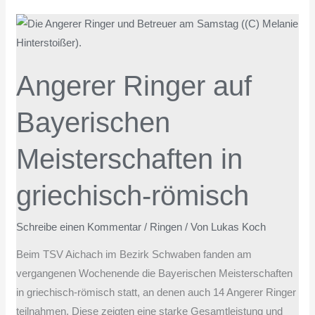
Angerer
Ringer
auf
Angerer Ringer auf
Bayerischen
Meisterschaften
Bayerischen
in
griechisch-
Meisterschaften in
römisch
griechisch-römisch
Schreibe einen Kommentar
/
Ringen
/ Von
Lukas Koch
Beim TSV Aichach im Bezirk Schwaben fanden am
vergangenen Wochenende die Bayerischen Meisterschaften
in griechisch-römisch statt, an denen auch 14 Angerer Ringer
teilnahmen. Diese zeigten eine starke Gesamtleistung und