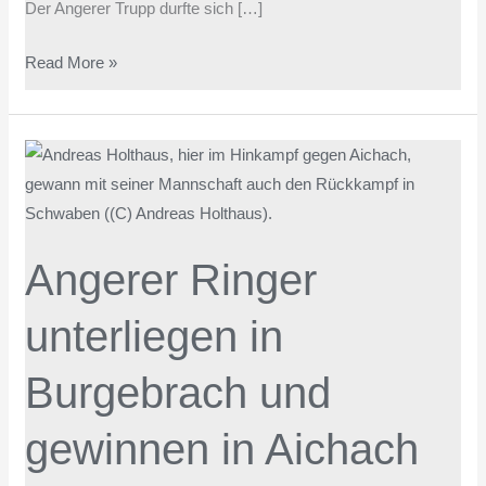
Der Angerer Trupp durfte sich […]
Read More »
Angerer
Ringer
unterliegen
in
Angerer Ringer
Burgebrach
und
unterliegen in
gewinnen
in
Burgebrach und
Aichach
gewinnen in Aichach