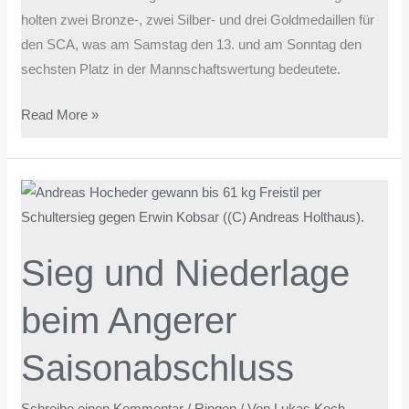
holten zwei Bronze-, zwei Silber- und drei Goldmedaillen für
den SCA, was am Samstag den 13. und am Sonntag den
sechsten Platz in der Mannschaftswertung bedeutete.
Read More »
Sieg
und
Niederlage
Sieg und Niederlage
beim
Angerer
beim Angerer
Saisonabschluss
Saisonabschluss
Schreibe einen Kommentar
/
Ringen
/ Von
Lukas Koch