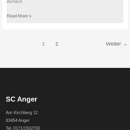
Aichach
Read More »
1
2
Weiter
→
SC Anger
Am Kirchberg 12
83454 Anger
Tel. 0171/1502700