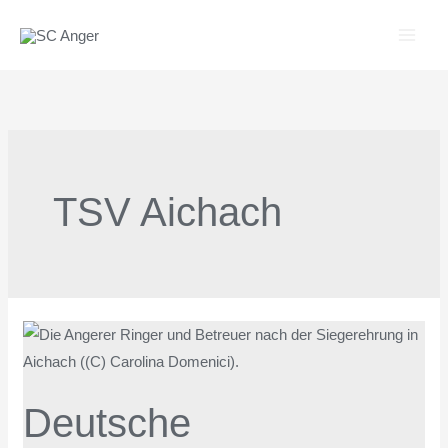
Zum
Inhalt
springen
TSV Aichach
Deutsche
Meisterschaften
der
Deutsche
Junioren
und