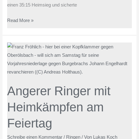
einen 35:15 Heimsieg und sicherte
Read More »
Angerer
Ringer
mit
Heimkämpfen
am
Angerer Ringer mit
Feiertag
Heimkämpfen am
Feiertag
Schreibe einen Kommentar
/
Ringen
/ Von
Lukas Koch