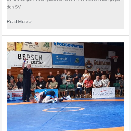
den SV
Read More »
Angerer
Ringer
bestehen
auch
in
Nürnberg