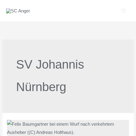
Zum
Inhalt
springen
SV Johannis
Nürnberg
Angerer
Ringer