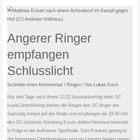
Angerer
Ringer
empfangen
Angerer Ringer
Schlusslicht
empfangen
Schlusslicht
Schreibe einen Kommentar
/
Ringen
/ Von
Lukas Koch
Nur drei Tage nach ihrem 12:22 Auswärtserfolg beim SC
Isaria Unterföhring stehen die Ringer des SC Anger am
Samstag erneut auf der Matte und empfangen ab 19:30 Uhr
den SV Johannis Nürnberg II zum dritten Heimwochenende
in Folge in der Aufhamer Sporthalle. Den Franken gelang in
der bisherigen Oberligasaison erst ein Unentschieden gegen