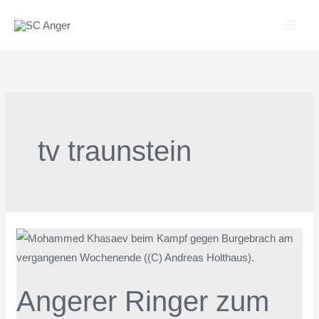
Zum
Inhalt
springen
tv traunstein
Angerer
Ringer
zum
Angerer Ringer zum
Saisonabschluss
in