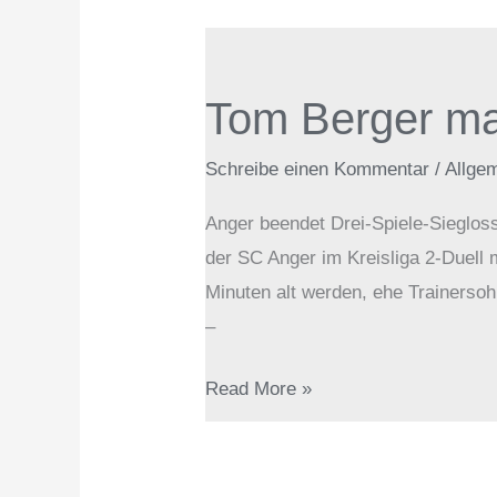
Tom
Berger
Tom Berger ma
macht‘s
schon
Schreibe einen Kommentar
/
Allge
wieder
Anger beendet Drei-Spiele-Sieglosse
der SC Anger im Kreisliga 2-Duell 
Minuten alt werden, ehe Trainersoh
–
Read More »