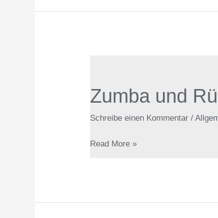
Zumba
und
Zumba und Rück
Rückenfit
entfällt
Schreibe einen Kommentar
/
Allge
Read More »