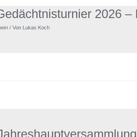
edächtnisturnier 2026 – 
mein
/ Von
Lukas Koch
 Jahreshauptversammlung