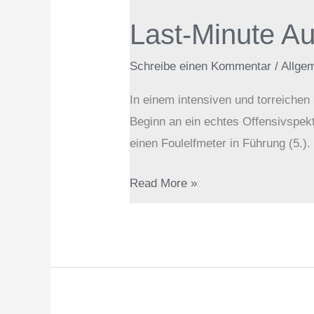
Minute
Last-Minute Au
Ausgleich
rettet
Schreibe einen Kommentar
/
Allge
Punkt
für
In einem intensiven und torreiche
den
Beginn an ein echtes Offensivspek
SC
einen Foulelfmeter in Führung (5.).
Anger
Read More »