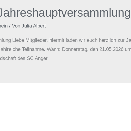
 Jahreshauptversammlung
mein
/ Von
Julia Albert
ung Liebe Mitglieder, hiermit laden wir euch herzlich zur 
e zahlreiche Teilnahme. Wann: Donnerstag, den 21.05.2026 u
ndschaft des SC Anger