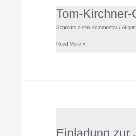
Tom-Kirchner-G
Tom-
Kirchner-
Schreibe einen Kommentar
/
Allge
Gedächtnisturnier
2026
Read More »
–
Fotos
Einladung
zur
Einladung zur
Jahreshauptversammlung