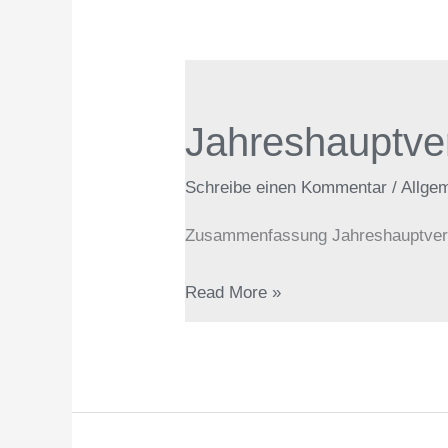
Jahreshauptversammlung
Abteilung
Jahreshauptve
Turnen
2026
Schreibe einen Kommentar
/
Allge
Zusammenfassung Jahreshauptvers
Read More »