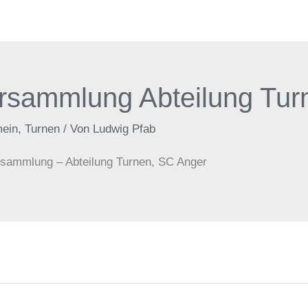
rsammlung Abteilung Tur
mein
,
Turnen
/ Von
Ludwig Pfab
ammlung – Abteilung Turnen, SC Anger