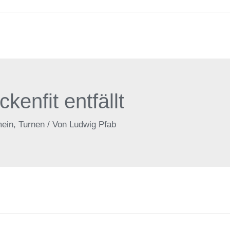
enfit entfällt
mein
,
Turnen
/ Von
Ludwig Pfab